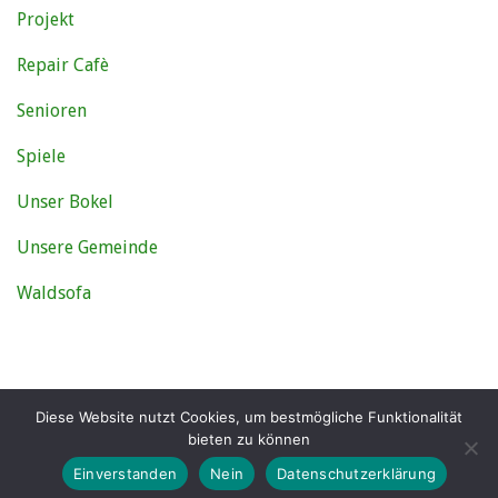
Projekt
Repair Cafè
Senioren
Spiele
Unser Bokel
Unsere Gemeinde
Waldsofa
Diese Website nutzt Cookies, um bestmögliche Funktionalität
DATENSCHUTZ
IMPRESSUM
bieten zu können
Copyright © 2026 Blog des Bürgervereins Bokel
Einverstanden
Nein
Datenschutzerklärung