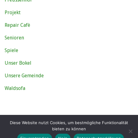
Projekt
Repair Cafè
Senioren
Spiele
Unser Bokel
Unsere Gemeinde
Waldsofa
Diese Website nutzt Cookies, um bestmögliche Funktionalität
DATENSCHUTZ
IMPRESSUM
bieten zu können
Copyright © 2026 Blog des Bürgervereins Bokel