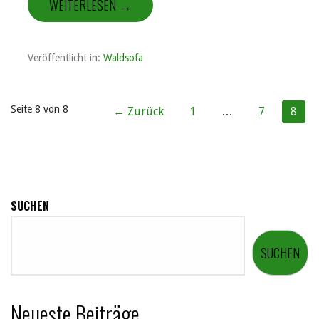
WEITERLESEN →
Veröffentlicht in:
Waldsofa
Beitrag
Seite 8 von 8
← Zurück
1
…
7
8
Navigation
SUCHEN
SUCHEN
Neueste Beiträge