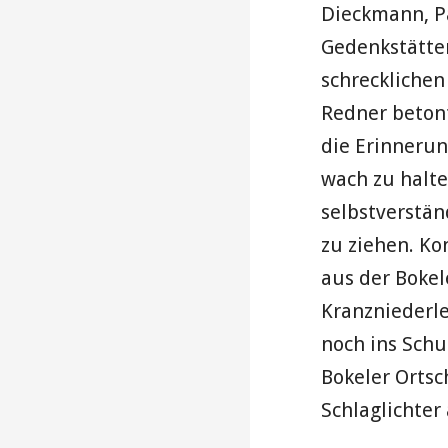
Dieckmann, Pa
Gedenkstätten
schrecklichen
Redner betont
die Erinnerun
wach zu halte
selbstverstä
zu ziehen. Ko
aus der Bokel
Kranzniederle
noch ins Schu
Bokeler Ortsc
Schlaglichter 