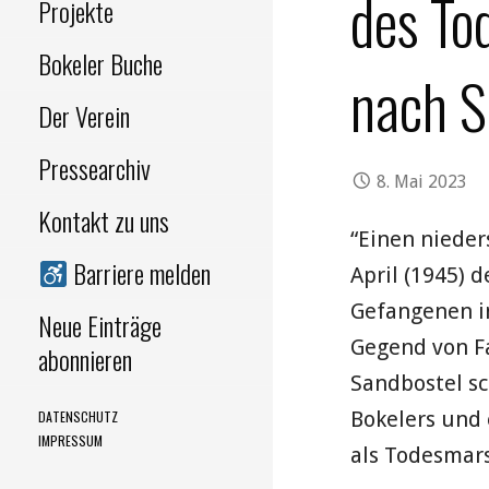
des To
Projekte
Bokeler Buche
nach S
Der Verein
Pressearchiv
8. Mai 2023
Kontakt zu uns
“Einen niede
Barriere melden
April (1945)
Gefangenen in
Neue Einträge
Gegend von Fa
abonnieren
Sandbostel s
Bokelers und 
DATENSCHUTZ
IMPRESSUM
als Todesmars