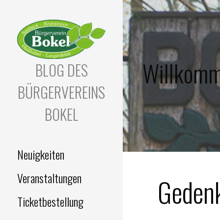
Zum
Inhalt
springen
Willkomm
BLOG DES
BÜRGERVEREINS
BOKEL
Neuigkeiten
Veranstaltungen
Gedenk
Ticketbestellung