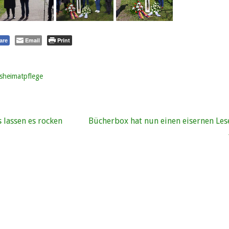
Email
Print
are
sheimatpflege
vigation
 lassen es rocken
Bücherbox hat nun einen eisernen Les