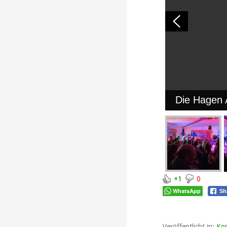
Die Hagen A
+1
0
WhatsApp
Sh
Veröffentlicht in:
Kon