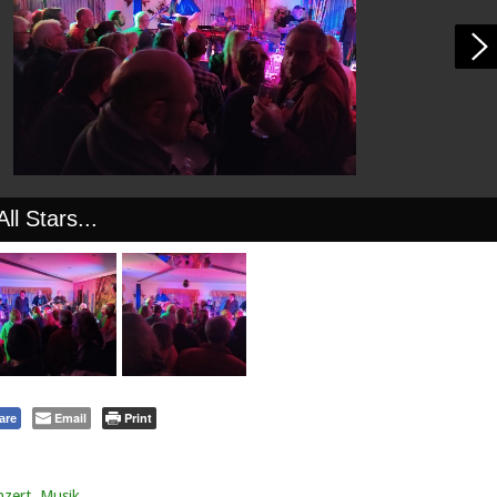
ll Stars...
Email
Print
are
zert
,
Musik