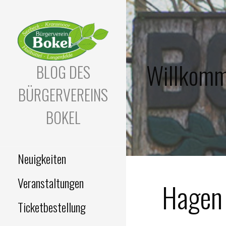
Zum
Inhalt
springen
Willkomm
BLOG DES
BÜRGERVEREINS
BOKEL
Neuigkeiten
Veranstaltungen
Hagen 
Ticketbestellung