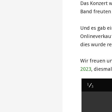
Das Konzert w
Band freute
Und es gab e
Onlineverkau
dies wurde r
Wir freuen u
2023
, diesmal
1
3