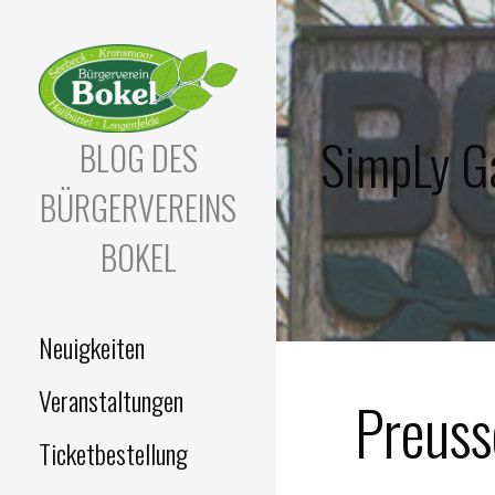
Zum
Inhalt
springen
SimpLy Ga
BLOG DES
BÜRGERVEREINS
BOKEL
Neuigkeiten
Veranstaltungen
Preus
Ticketbestellung