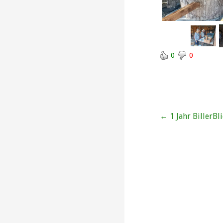
0
0
Beitragsna
← 1 Jahr BillerBli