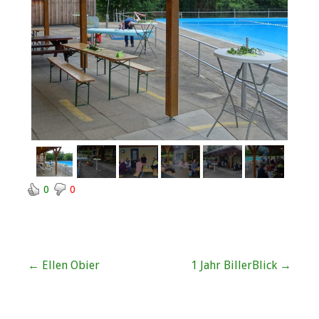
0
0
Beitragsnavigation
← Ellen Obier
1 Jahr BillerBlick →