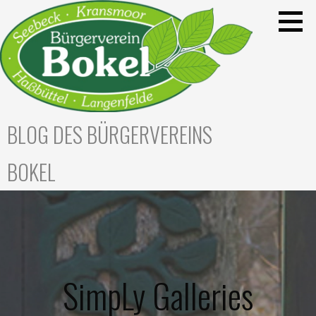
Zum
Inhalt
springen
BLOG DES BÜRGERVEREINS
BOKEL
SimpLy Galleries