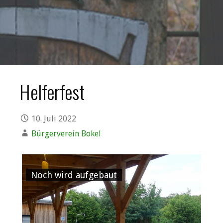
Helferfest
10. Juli 2022
Bürgerverein Bokel
e
Noch wird aufgebaut
Un