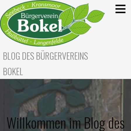
Zum
Inhalt
springen
BLOG DES BÜRGERVEREINS
BOKEL
Willkommen im Blog des