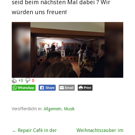
seid beim nächsten Mal dabei ? Wir
würden uns freuen!
+3
0
WhatsApp
Email
Print
Share
Veröffentlicht in:
Allgemein
,
Musik
Beitragsnavigation
← Repair Cafè in der
Weihnachtszauber im