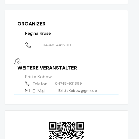
ORGANIZER
Regina Kruse
04748-442200
WEITERE VERANSTALTER
Britta Kobow
Telefon
04748-931899
E-Mail
BrittaKobow@gmx.de