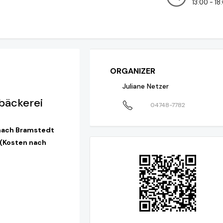
13:00 - 18
ORGANIZER
Juliane Netzer
bäckerei
04748-7782
 nach
Bramstedt
 (Kosten nach