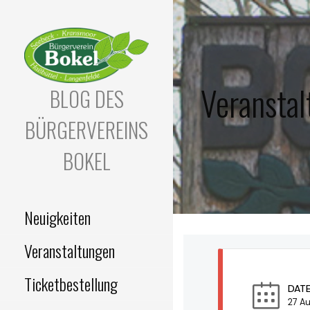
Zum
Inhalt
springen
Veransta
BLOG DES
BÜRGERVEREINS
BOKEL
Neuigkeiten
Veranstaltungen
Ticketbestellung
DAT
27 A