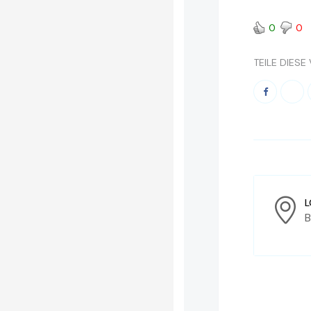
0
0
TEILE DIES
L
B